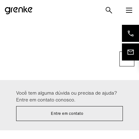
Opções de Privacidade
Com base em nosso interesse legítimo, usamos cookies
essenciais e funcionais. Portanto, eles são predefinidos
em nossas configurações padrão. Se você concordar
posteriormente, também usamos cookies para fins
estatísticos ou de marketing. Você poderá mudar de ideia
Você tem alguma dúvida ou precisa de ajuda?
e fazer ajustes quando quiser.
Entre em contato conosco.
Saiba mais sobre processamento de dados e seus
direitos em nossa
política de privacidade
.
Entre em contato
Mais detalhes no
link
.
Mudar Configuração